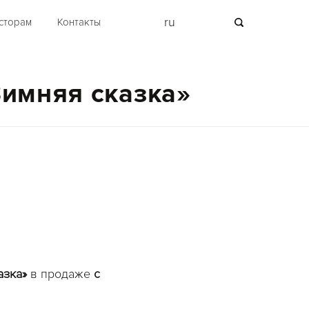
ru
сторам
Контакты
Зимняя сказка»
азка»
в продаже
с