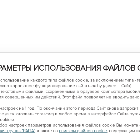
РАМЕТРЫ ИСПОЛЬЗОВАНИЯ ФАЙЛОВ 
использование каждого типа файлов cookie, за исключением типа «
 сметано - масляным
ожно корректное функционирование сайта rapa.by (далее – Сайт).
масляным кремом и
текстовыми файлами, сохраненными в браузере компьютера (мобиль
я совершенных им действий. Этот файл позволяет не вводить зано
астроек на 1 год. По окончании этого периода Сайт снова запросит
e (в т.ч. отозвать согласие) в любое время в интерфейсе Сайта пут
ookies».
бор настроек параметров использования файлов сookie Вы можете
ая группа "РАПА"
, а также co
списком файлов cookie
, содержащим и