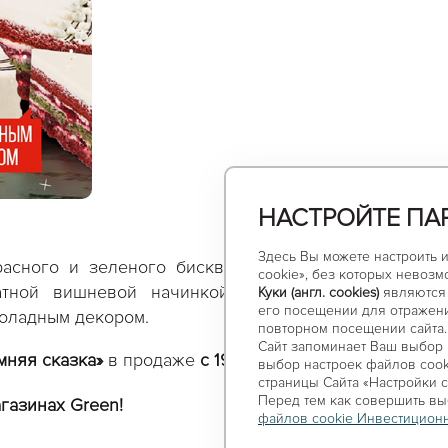
НАСТРОЙТЕ ПА
Здесь Вы можете настроить 
расного и зеленого бисквитов, соединены нежным
cookie», без которых невозм
тной вишневой начинкой. Верх торта украшен 
Куки (англ. cookies)
являются 
его посещении для отражени
оладным декором.
повторном посещении сайта.
Сайт запоминает Ваш выбор н
мняя сказка»
в продаже
с 19 декабря!
выбор настроек файлов сooki
страницы Сайта «Настройки c
Перед тем как совершить вы
газинах Green!
файлов cookie Инвестиционн