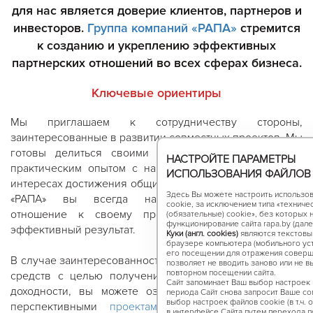
для нас является доверие клиентов, партнеров и
инвесторов.
Группа компаний «РАПА»
стремится
к созданию и укреплению эффективных
партнерских отношений во всех сферах бизнеса.
Ключевые ориентиры
Мы приглашаем к сотрудничеству стороны,
заинтересованные в развитии совместных проектов. Мы
готовы делиться своими знаниями и накопленным
НАСТРОЙТЕ ПАРАМЕТРЫ
практическим опытом с нашими бизнес-партнерами в
ИСПОЛЬЗОВАНИЯ ФАЙЛОВ 
интересах достижения общих целей. В группе компаний
Здесь Вы можете настроить использов
«РАПА» вы всегда найдете профессиональное
cookie, за исключением типа «технич
отношение к своему проекту и получите самый
(обязательные) cookie», без которых
функционирование сайта rapa.by (далее
эффективный результат.
Куки (англ. cookies)
являются текстовы
браузере компьютера (мобильного уст
его посещении для отражения соверш
В случае заинтересованности в размещении свободных
позволяет не вводить заново или не в
повторном посещении сайта.
средств с целью получения более высокого уровня
Сайт запоминает Ваш выбор настроек н
доходности, вы можете ознакомиться с текущими и
периода Сайт снова запросит Ваше сог
выбор настроек файлов сookie (в т.ч. 
перспективными
проектами
, которые ведет наша
в интерфейсе Сайта путем перехода п