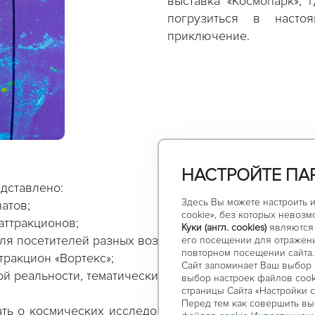
выставка «Космопарк», 
погрузиться в насто
приключение.
НАСТРОЙТЕ ПА
дставлено:
Здесь Вы можете настроить 
натов;
cookie», без которых невозм
 аттракционов;
Куки (англ. cookies)
являются 
для посетителей разных возрастов;
его посещении для отражени
повторном посещении сайта.
тракцион «Вортекс»;
Сайт запоминает Ваш выбор н
ой реальности, тематические фотозоны и многое друг
выбор настроек файлов сooki
страницы Сайта «Настройки c
Перед тем как совершить вы
ать о космических исследованиях, попробовать себя