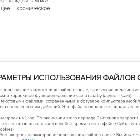
где каждый сможет
ящее космическое
РАМЕТРЫ ИСПОЛЬЗОВАНИЯ ФАЙЛОВ 
использование каждого типа файлов cookie, за исключением типа «
ожно корректное функционирование сайта rapa.by (далее – Сайт).
текстовыми файлами, сохраненными в браузере компьютера (мобиль
я совершенных им действий. Этот файл позволяет не вводить зано
астроек на 1 год. По окончании этого периода Сайт снова запросит
ое.
e (в т.ч. отозвать согласие) в любое время в интерфейсе Сайта пут
ookies».
бор настроек параметров использования файлов сookie Вы можете
 в роли космонавта и