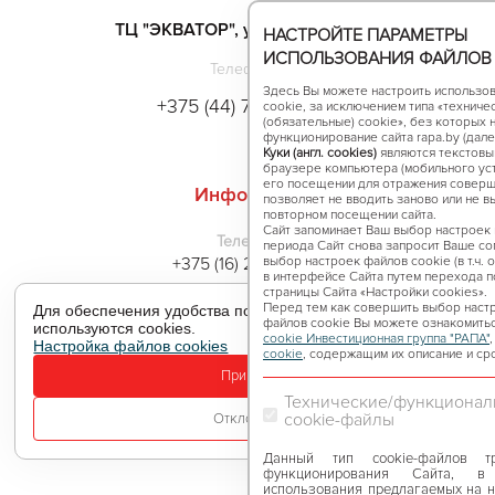
ТЦ "ЭКВАТОР", ул. Гаврилова 16
НАСТРОЙТЕ ПАРАМЕТРЫ
ИСПОЛЬЗОВАНИЯ ФАЙЛОВ 
Телефон
Здесь Вы можете настроить использов
+375 (44) 758 57 58
cookie, за исключением типа «технич
(обязательные) cookie», без которых
функционирование сайта rapa.by (далее
Куки (англ. cookies)
являются текстовы
браузере компьютера (мобильного уст
его посещении для отражения соверш
Инфоцентр
позволяет не вводить заново или не в
повторном посещении сайта.
Сайт запоминает Ваш выбор настроек н
Телефон
периода Сайт снова запросит Ваше сог
+375 (16) 258-35-94
выбор настроек файлов сookie (в т.ч. 
в интерфейсе Сайта путем перехода п
страницы Сайта «Настройки cookies».
Перед тем как совершить выбор наст
Для обеспечения удобства пользователей сайта
файлов сookie Вы можете ознакомить
используются cookies.
cookie Инвестиционная группа "РАПА"
Настройка файлов cookies
Все проекты
Назад
Вперёд
cookie
, содержащим их описание и ср
Принять
Технические/функционал
cookie-файлы
Отклонить
2026 © Инвестиционная группа "РАПА"
Данный тип cookie-файлов т
функционирования Сайта, в
использования предлагаемых на не